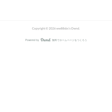
Copyright ©
2026
ww88sbs's Ownd
.
Powered by
無料でホームページをつくろう
AmebaOwnd